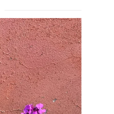
schön! Photo: Ingo Zahlheimer Land.schafft.Klang
ist eine Wanderausstellung des Bayerischen
Landesvereins für Heimatpflege. Sie nähert sich
Biodiversität nicht nur über Zahlen und Forschung,
sondern vor allem über das Hören. Ausgangspunkt
war eine Idee der Umweltingenieurin Lioba
Degenfelder, die Rudolf Neumaier, Geschäftsführer
des Bayerischen Landesvereins für Heimatpflege,
sofort aufgriff.