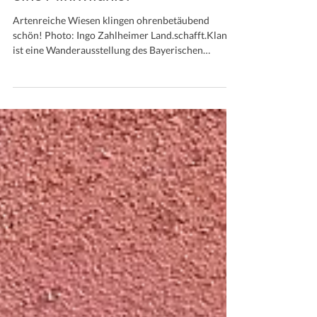
eine Miniwildnis!
Artenreiche Wiesen klingen ohrenbetäubend
schön! Photo: Ingo Zahlheimer Land.schafft.Klang
ist eine Wanderausstellung des Bayerischen
Landesvereins für Heimatpflege. Sie nähert sich
Biodiversität nicht nur über Zahlen und Forschung,
sondern vor allem über das Hören. Ausgangspunkt
war eine Idee der Umweltingenieurin Lioba
Degenfelder, die Rudolf Neumaier, Geschäftsführer
des Bayerischen Landesvereins für Heimatpflege,
sofort aufgriff.