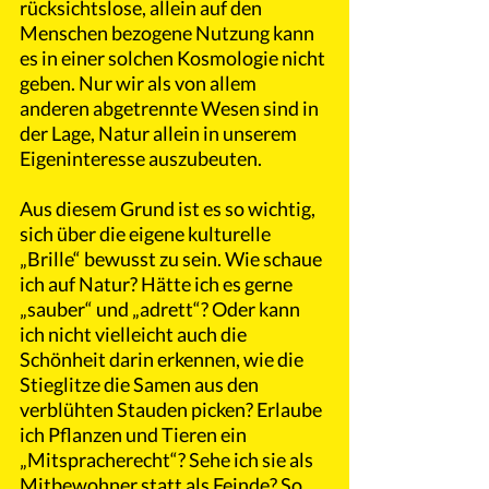
rücksichtslose, allein auf den 
Menschen bezogene Nutzung kann 
es in einer solchen Kosmologie nicht 
geben. Nur wir als von allem 
anderen abgetrennte Wesen sind in 
der Lage, Natur allein in unserem 
Eigeninteresse auszubeuten.
Aus diesem Grund ist es so wichtig, 
sich über die eigene kulturelle 
„Brille“ bewusst zu sein. Wie schaue 
ich auf Natur? Hätte ich es gerne 
„sauber“ und „adrett“? Oder kann 
ich nicht vielleicht auch die 
Schönheit darin erkennen, wie die 
Stieglitze die Samen aus den  
verblühten Stauden picken? Erlaube 
ich Pflanzen und Tieren ein 
„Mitspracherecht“? Sehe ich sie als 
Mitbewohner statt als Feinde? So 