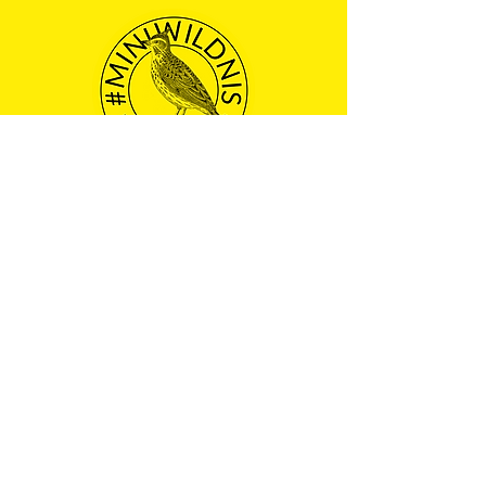
Mitmachen bei 
#miniwildnis
Vorname
*
Nachname
E-Mail-Adresse
*